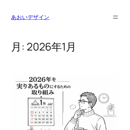
内
容
あおいデザイン
を
ス
キ
ッ
月:
2026年1月
プ