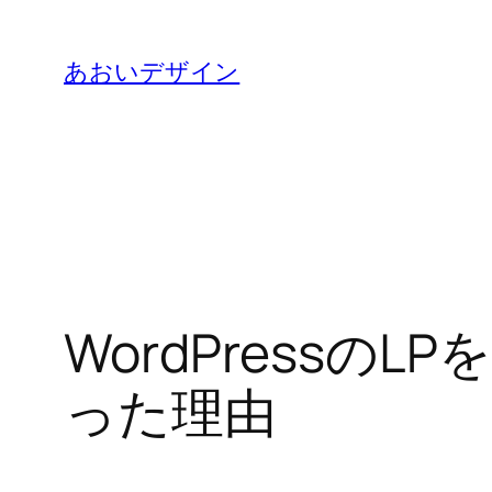
内
容
あおいデザイン
を
ス
キ
ッ
プ
WordPress
った理由