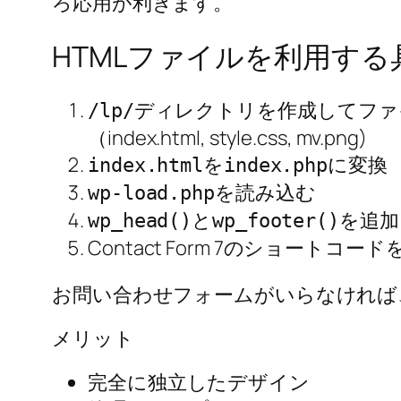
ろ応用が利きます。
HTMLファイルを利用す
ディレクトリを作成してファ
/lp/
（index.html, style.css, mv.png)
を
に変換
index.html
index.php
を読み込む
wp-load.php
と
を追加
wp_head()
wp_footer()
Contact Form 7のショートコー
お問い合わせフォームがいらなければ
メリット
完全に独立したデザイン