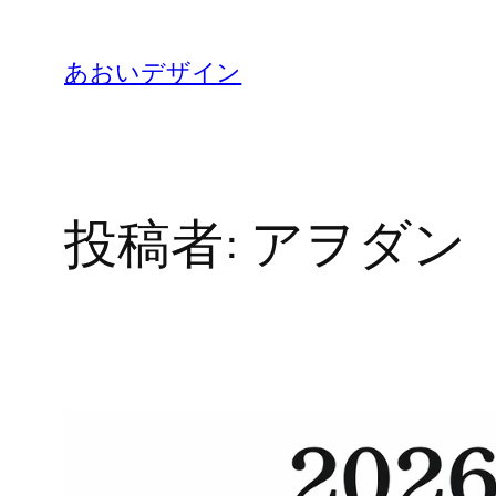
内
容
あおいデザイン
を
ス
キ
ッ
投稿者:
アヲダン
プ