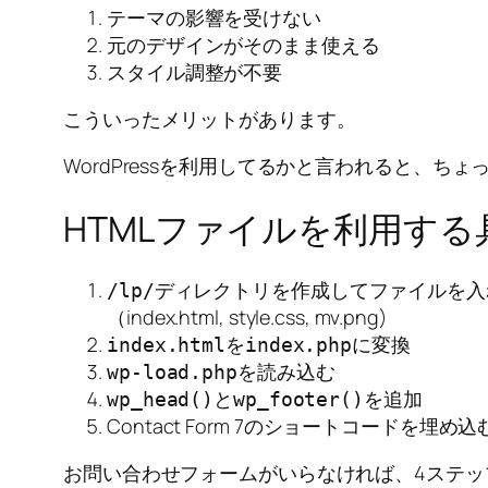
テーマの影響を受けない
元のデザインがそのまま使える
スタイル調整が不要
こういったメリットがあります。
WordPressを利用してるかと言われると、
HTMLファイルを利用す
ディレクトリを作成してファイルを入
/lp/
（index.html, style.css, mv.png)
を
に変換
index.html
index.php
を読み込む
wp-load.php
と
を追加
wp_head()
wp_footer()
Contact Form 7のショートコードを埋め込
お問い合わせフォームがいらなければ、4ステッ